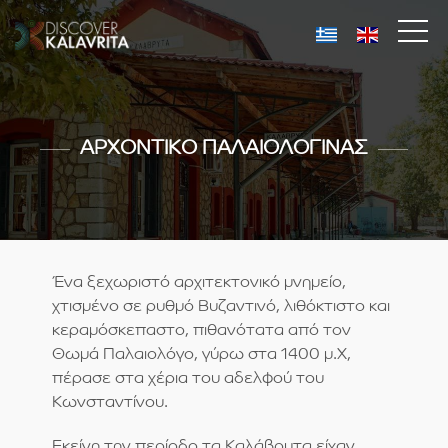
ΑΡΧΟΝΤΙΚΟ ΠΑΛΑΙΟΛΟΓΙΝΑΣ
Ένα ξεχωριστό αρχιτεκτονικό μνημείο,
χτισμένο σε ρυθμό Βυζαντινό, λιθόκτιστο και
κεραμόσκεπαστο, πιθανότατα από τον
Θωμά Παλαιολόγο, γύρω στα 1400 μ.Χ,
πέρασε στα χέρια του αδελφού του
Κωνσταντίνου.
Εκείνη την περίοδο τα Καλάβρυτα είχαν