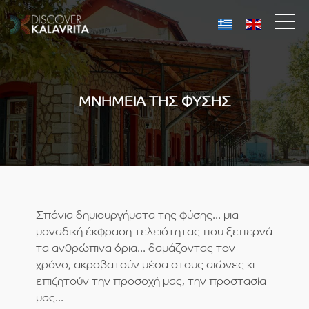
ΜΝΗΜΕΙΑ ΤΗΣ ΦΥΣΗΣ
Σπάνια δημιουργήματα της φύσης... μια
μοναδική έκφραση τελειότητας που ξεπερνά
τα ανθρώπινα όρια... δαμάζοντας τον
χρόνο, ακροβατούν μέσα στους αιώνες κι
επιζητούν την προσοχή μας, την προστασία
μας...