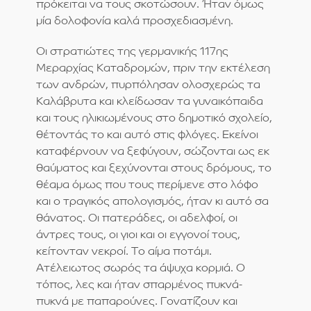
πρόκειται να τους σκοτώσουν. Ήταν όμως
μία δολοφονία καλά προσχεδιασμένη.
Οι στρατιώτες της γερμανικής 117ης
Μεραρχίας Καταδρομών, πριν την εκτέλεση
των ανδρών, πυρπόλησαν ολοσχερώς τα
Καλάβρυτα και κλείδωσαν τα γυναικόπαιδα
και τους ηλικιωμένους στο δημοτικό σχολείο,
θέτοντάς το και αυτό στις φλόγες. Εκείνοι
καταφέρνουν να ξεφύγουν, σώζονται ως εκ
θαύματος και ξεχύνονται στους δρόμους, το
θέαμα όμως που τους περίμενε στο λόφο
και ο τραγικός απολογισμός, ήταν κι αυτό σα
θάνατος. Οι πατεράδες, οι αδελφοί, οι
άντρες τους, οι γιοι και οι εγγονοί τους,
κείτονταν νεκροί. Το αίμα ποτάμι.
Ατέλειωτος σωρός τα άψυχα κορμιά. Ο
τόπος, λες και ήταν σπαρμένος πυκνά-
πυκνά με παπαρούνες. Γονατίζουν και