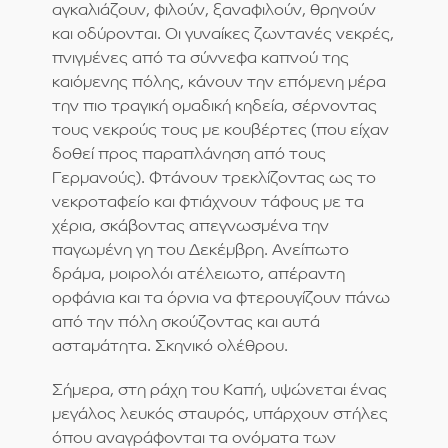
αγκαλιάζουν, φιλούν, ξαναφιλούν, θρηνούν
και οδύρονται. Οι γυναίκες ζωντανές νεκρές,
πνιγμένες από τα σύννεφα καπνού της
καιόμενης πόλης, κάνουν την επόμενη μέρα
την πιο τραγική ομαδική κηδεία, σέρνοντας
τους νεκρούς τους με κουβέρτες (που είχαν
δοθεί προς παραπλάνηση από τους
Γερμανούς). Φτάνουν τρεκλίζοντας ως το
νεκροταφείο και φτιάχνουν τάφους με τα
χέρια, σκάβοντας απεγνωσμένα την
παγωμένη γη του Δεκέμβρη. Ανείπωτο
δράμα, μοιρολόι ατέλειωτο, απέραντη
ορφάνια και τα όρνια να φτερουγίζουν πάνω
από την πόλη σκούζοντας και αυτά
ασταμάτητα. Σκηνικό ολέθρου.
Σήμερα, στη ράχη του Καπή, υψώνεται ένας
μεγάλος λευκός σταυρός, υπάρχουν στήλες
όπου αναγράφονται τα ονόματα των