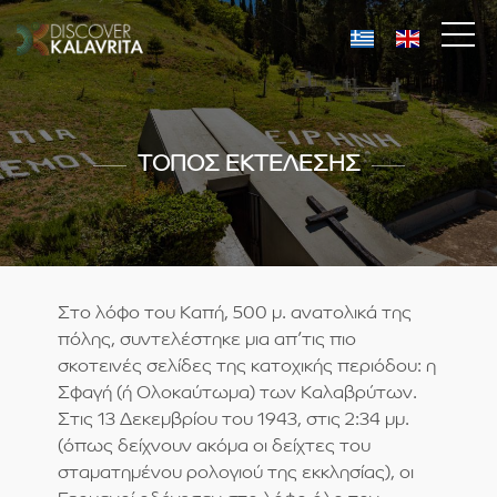
ΤΟΠΟΣ ΕΚΤΕΛΕΣΗΣ
Στο λόφο του Καπή, 500 μ. ανατολικά της
πόλης, συντελέστηκε μια απ’τις πιο
σκοτεινές σελίδες της κατοχικής περιόδου: η
Σφαγή (ή Ολοκαύτωμα) των Καλαβρύτων.
Στις 13 Δεκεμβρίου του 1943, στις 2:34 μμ.
(όπως δείχνουν ακόμα οι δείχτες του
σταματημένου ρολογιού της εκκλησίας), οι