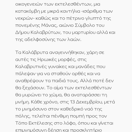
οικογενειών των εκτελεσθέντων, μια
κατακόμβη με μικρά καντήλια -ισάριθμα των
νεκρών- καθώς και το πέτρινο γλυπτό της
πονεμένης Μάνας, αιώνιο Σύμβολο του
Δήμου Καλαβρύτων, του μαρτυρίου αλλά και
της αδελφοσύνης των λαών.
Τα Καλάβρυτα αναγεννήθηκαν, χάρη σε
αυτές τις Ηρωικές μορφές, στις
Καλαβρυτινές γυναίκες και μανάδες που
πάλεψαν για να σταθούν ορθές και να
αναθρέψουν τα παιδιά τους. Αλλά ποτέ δεν
θα ξεχάσουν. Το αίμα των εκτελεσθέντων
θα μυρώνει το χώμα, θα αναταράσσει τη
μνήμη. Κάθε χρόνο, στις 13 Δεκεμβρίου, μετά
το μνημόσυνο στον καθεδρικό ναό της
πόλης, τελείται πένθιμη πομπή προς τον
Τόπο Εκτέλεσης στο λόφο, όπου και γίνεται
επιμνημόσυνη δέηση και προσκλητήριο