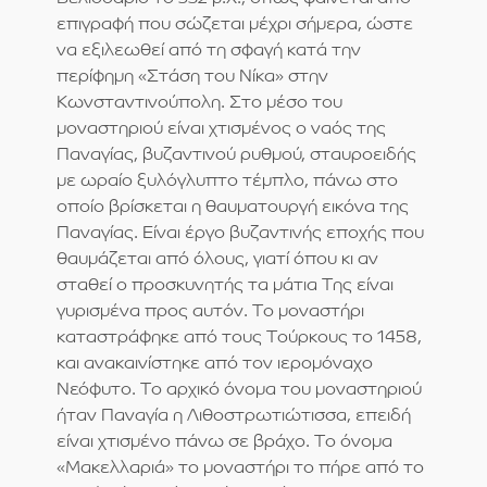
επιγραφή που σώζεται μέχρι σήμερα, ώστε
να εξιλεωθεί από τη σφαγή κατά την
περίφημη «Στάση του Νίκα» στην
Κωνσταντινούπολη. Στο μέσο του
μοναστηριού είναι χτισμένος ο ναός της
Παναγίας, βυζαντινού ρυθμού, σταυροειδής
με ωραίο ξυλόγλυπτο τέμπλο, πάνω στο
οποίο βρίσκεται η θαυματουργή εικόνα της
Παναγίας. Είναι έργο βυζαντινής εποχής που
θαυμάζεται από όλους, γιατί όπου κι αν
σταθεί ο προσκυνητής τα μάτια Της είναι
γυρισμένα προς αυτόν. Το μοναστήρι
καταστράφηκε από τους Τούρκους το 1458,
και ανακαινίστηκε από τον ιερομόναχο
Νεόφυτο. Το αρχικό όνομα του μοναστηριού
ήταν Παναγία η Λιθοστρωτιώτισσα, επειδή
είναι χτισμένο πάνω σε βράχο. Το όνομα
«Μακελλαριά» το μοναστήρι το πήρε από το