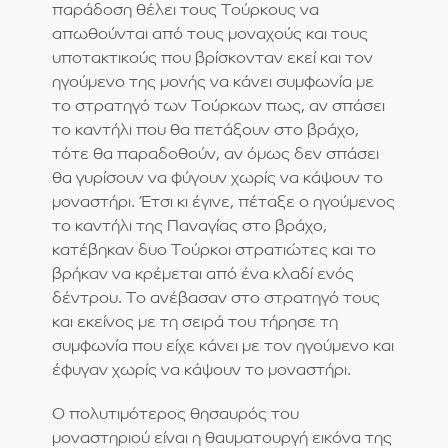
παράδοση θέλει τους Τούρκους να
απωθούνται από τους μοναχούς και τους
υποτακτικούς που βρίσκονταν εκεί και τον
ηγούμενο της μονής να κάνει συμφωνία με
το στρατηγό των Τούρκων πως, αν σπάσει
το καντήλι που θα πετάξουν στο βράχο,
τότε θα παραδοθούν, αν όμως δεν σπάσει
θα γυρίσουν να φύγουν χωρίς να κάψουν το
μοναστήρι. Έτσι κι έγινε, πέταξε ο ηγούμενος
το καντήλι της Παναγίας στο βράχο,
κατέβηκαν δυο Τούρκοι στρατιώτες και το
βρήκαν να κρέμεται από ένα κλαδί ενός
δέντρου. Το ανέβασαν στο στρατηγό τους
και εκείνος με τη σειρά του τήρησε τη
συμφωνία που είχε κάνει με τον ηγούμενο και
έφυγαν χωρίς να κάψουν το μοναστήρι.
Ο πολυτιμότερος θησαυρός του
μοναστηριού είναι η θαυματουργή εικόνα της