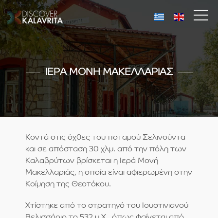
ΙΕΡΑ ΜΟΝΗ ΜΑΚΕΛΛΑΡΙΑΣ
Κοντά στις όχθες του ποταμού Σελινούντα
και σε απόσταση 30 χλμ. από την πόλη των
Καλαβρύτων βρίσκεται η Ιερά Μονή
Μακελλαριάς, η οποία είναι αφιερωμένη στην
Κοίμηση της Θεοτόκου.
Χτίστηκε από το στρατηγό του Ιουστινιανού
Βελισσάριο το 532 μ.Χ., όπως φαίνεται από