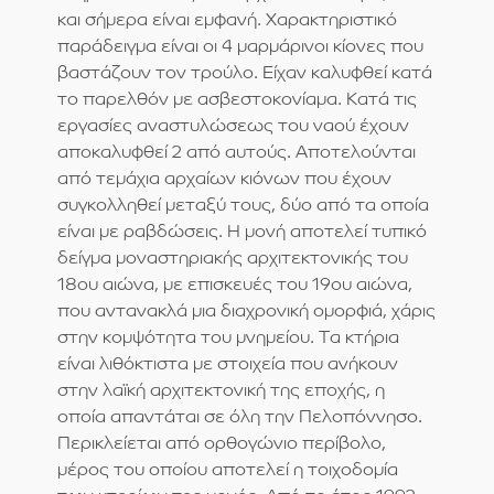
και σήμερα είναι εμφανή. Χαρακτηριστικό
παράδειγμα είναι οι 4 μαρμάρινοι κίονες που
βαστάζουν τον τρούλο. Είχαν καλυφθεί κατά
το παρελθόν με ασβεστοκονίαμα. Κατά τις
εργασίες αναστυλώσεως του ναού έχουν
αποκαλυφθεί 2 από αυτούς. Αποτελούνται
από τεμάχια αρχαίων κιόνων που έχουν
συγκολληθεί μεταξύ τους, δύο από τα οποία
είναι με ραβδώσεις. Η μονή αποτελεί τυπικό
δείγμα μοναστηριακής αρχιτεκτονικής του
18ου αιώνα, με επισκευές του 19ου αιώνα,
που αντανακλά μια διαχρονική ομορφιά, χάρις
στην κομψότητα του μνημείου. Τα κτήρια
είναι λιθόκτιστα με στοιχεία που ανήκουν
στην λαϊκή αρχιτεκτονική της εποχής, η
οποία απαντάται σε όλη την Πελοπόννησο.
Περικλείεται από ορθογώνιο περίβολο,
μέρος του οποίου αποτελεί η τοιχοδομία