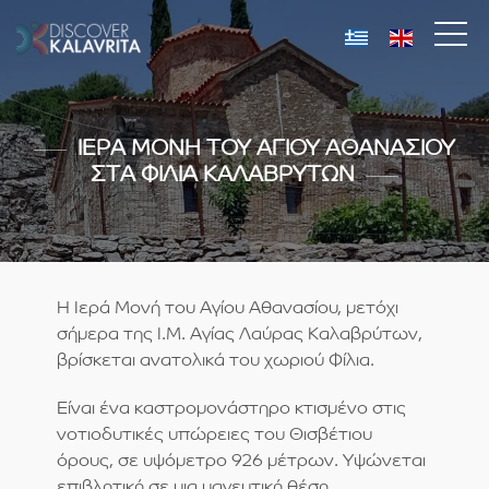
ΙΕΡΑ ΜΟΝΗ ΤΟΥ ΑΓΙΟΥ ΑΘΑΝΑΣΙΟΥ
ΣΤΑ ΦΙΛΙΑ ΚΑΛΑΒΡΥΤΩΝ
Η Ιερά Μονή του Αγίου Αθανασίου, μετόχι
σήμερα της Ι.Μ. Αγίας Λαύρας Καλαβρύτων,
βρίσκεται ανατολικά του χωριού Φίλια.
Είναι ένα καστρομονάστηρο κτισμένο στις
νοτιοδυτικές υπώρειες του Θισβέτιου
όρους, σε υψόμετρο 926 μέτρων. Υψώνεται
επιβλητική σε μια μαγευτική θέση,