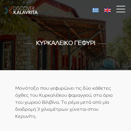
ΚΥΡΚΑΛΕΙΚΟ ΓΕΦΥΡΙ
Μονότοξο που γεφυρώνει τις δύο κάθετες
όχθες του Κυρκαλέϊκου φαραγγιού, στα όρια
του χωριού Βιλιβίνα. Το ρέμα μετά από μία
διαδρομή 3 χιλιομέτρων χύνεται στον
Κερυνίτη.