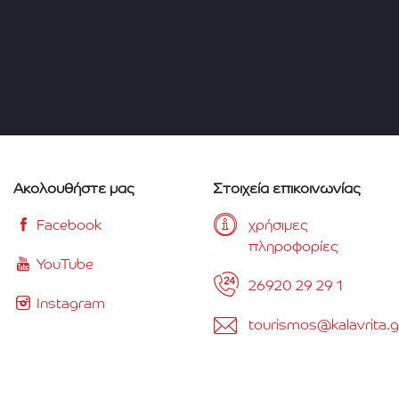
Ακολουθήστε μας
Στοιχεία επικοινωνίας
Facebook
χρήσιμες
πληροφορίες
YouTube
26920 29 29 1
Instagram
tourismos@kalavrita.g