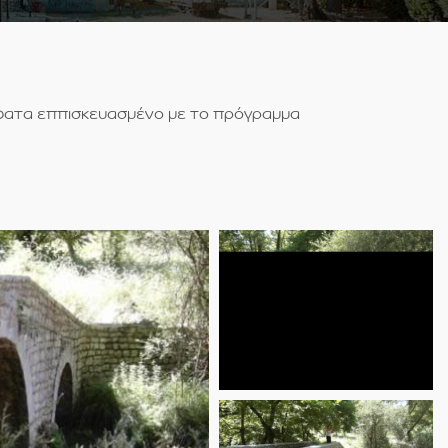
όσφατα εππισκευασμένο με το πρόγραμμα